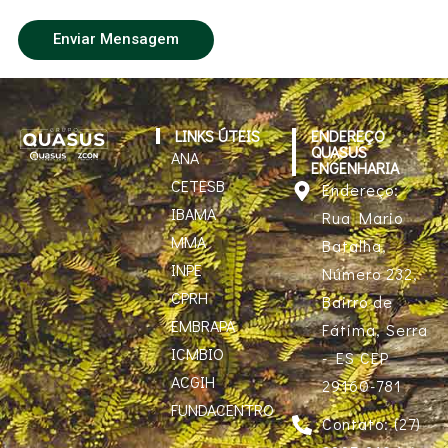
Enviar Mensagem
LINKS ÚTEIS
ENDEREÇO
QUASUS
ANA
ENGENHARIA
CETESB
Endereço:
IBAMA
Rua Mario
MMA
Batalha,
INPE
Número 232,
CPRH
Bairro de
EMBRAPA
Fátima, Serra
ICMBIO
- ES CEP
ACGIH
29160-781
FUNDACENTRO
Contato: (27)