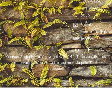
3207-0194 /
(27) 99923-
6636
E-mail:
comercial@quas
VER MAPA
Quasus Engenharia. Copyright © 2024 – Todos os direitos
reservados. Website feito sob medida pela Fluxo
Assessoria